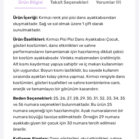
Ürün Bilgisi
Taksit Seçenekleri
Yorumlar
(0)
Ürün İçeriği:
Kırmızı renk pisi pisi dans ayakkabısından
oluşmaktadır. Sağ ve sol olmak üzere 1 çift olarak
sunulmaktadır.
Ürün Özellikleri:
Kırmızı Pisi Pisi Dans Ayakkabısı Çocuk,
gösteri kostümleri, dans etkinlikleri ve sahne
performanslarını tamamlamak için hazırlanmış dikkat çekici
bir kostüm ayakkabısıdır. Vinleks malzemeden üretilmiştir.
Alt kısmı kaydırmaz yapıya sahiptir ve iç mekan kullanımları
için uygundur. Boyun kısmı lastiklidir, bu sayede kullanım
sırasında ayaktan kolay çıkma yapmaz. Kırmızı rengiyle dans
kostümleri, gösteri kıyafetleri ve sahne kombinlerine canlı,
enerjik ve tamamlayıcı bir görünüm kazandırır.
Beden Seçenekleri:
25, 26, 27, 28, 29, 30, 31, 32, 33, 34, 35
ve 36 numara seçenekleri bulunmaktadır. Bu ürün 25
numara seçeneği için hazırlanmıştır. Ayak numaralarının bir
numara büyüğü tavsiye edilmektedir. Örneğin 29 numara
ayakkabı giyen bir çocuk için 30 numara tercih edilmesi
önerilir.
Kullanım Alanları:
Dans gösterileri, okul etkinlikleri, sahne