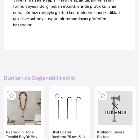
Vinleks malzeme yapısı, kaydırmaz alt tabanı ve lastikli
formu sayesinde iç mekan etkinliklerinde pratik kullanım
sunar. Kırmızı rengiyle gösteri kostümlerine enerjik, dikkat
çekici ve sahneye uygun bir tamamlayıcı görünüm
kazandırır.
Bunları da Beğenebilirsiniz
TÜKENDİ
Nasreddin Hoca
Okul Gösteri
Kızılderili Savaş
Tesbihi Büyük Boy
Bastonu 75 cm 3'lü
Baltası