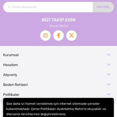
KAYDOL
BİZİ TAKİP EDİN
Sosyal Medya
Kurumsal
Hesabım
Alışveriş
Beden Rehberi
Politikalar
Size daha iyi hizmet verebilmek için internet sitemizde çerezler
kullanılmaktadır. Çerez Politikaları Aydınlatma Metni’ni okuyabilir ve
dilerseniz tercihlerinizi değiştirebilirsiniz.
© 2026
EFE KOSTÜM İMALAT / KOSTÜMCE
. Tüm hakları saklıdır.