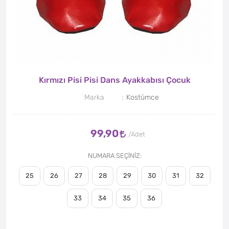
Kırmızı Pisi Pisi Dans Ayakkabısı Çocuk
Marka
Kostümce
99,90
NUMARA SEÇİNİZ
25
26
27
28
29
30
31
32
33
34
35
36