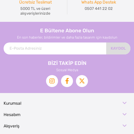
Ücretsiz Teslimat
Whats App Destek
5000 TL ve üzeri
0507 441 22 02
alışverişlerinizde
E Bültene Abone Olun
En son haberler, bildirimler ve daha fazla tasarım için kaydolun
KAYDOL
BİZİ TAKİP EDİN
Sosyal Medya
Kurumsal
Hesabım
Alışveriş