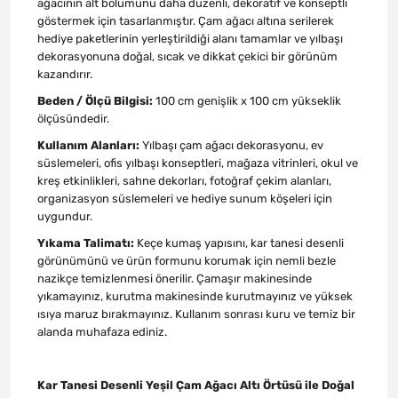
ağacının alt bölümünü daha düzenli, dekoratif ve konseptli
göstermek için tasarlanmıştır. Çam ağacı altına serilerek
hediye paketlerinin yerleştirildiği alanı tamamlar ve yılbaşı
dekorasyonuna doğal, sıcak ve dikkat çekici bir görünüm
kazandırır.
Beden / Ölçü Bilgisi:
100 cm genişlik x 100 cm yükseklik
ölçüsündedir.
Kullanım Alanları:
Yılbaşı çam ağacı dekorasyonu, ev
süslemeleri, ofis yılbaşı konseptleri, mağaza vitrinleri, okul ve
kreş etkinlikleri, sahne dekorları, fotoğraf çekim alanları,
organizasyon süslemeleri ve hediye sunum köşeleri için
uygundur.
Yıkama Talimatı:
Keçe kumaş yapısını, kar tanesi desenli
görünümünü ve ürün formunu korumak için nemli bezle
nazikçe temizlenmesi önerilir. Çamaşır makinesinde
yıkamayınız, kurutma makinesinde kurutmayınız ve yüksek
ısıya maruz bırakmayınız. Kullanım sonrası kuru ve temiz bir
alanda muhafaza ediniz.
Kar Tanesi Desenli Yeşil Çam Ağacı Altı Örtüsü ile Doğal