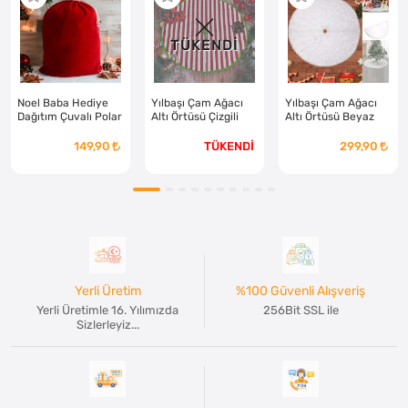
TÜKENDİ
Noel Baba Hediye
Yılbaşı Çam Ağacı
Yılbaşı Çam Ağacı
Dağıtım Çuvalı Polar
Altı Örtüsü Çizgili
Altı Örtüsü Beyaz
35x50
70x70
Peluş 70x70
149,90
TÜKENDİ
299,90
Yerli Üretim
%100 Güvenli Alışveriş
Yerli Üretimle 16. Yılımızda
256Bit SSL ile
Sizlerleyiz...