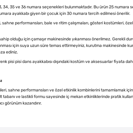
, 33, 34, 35 ve 36 numara seçenekleri bulunmaktadır. Bu ürün 25 numara s
ara ayakkabı giyen bir çocuk için 30 numara tercih edilmesi önerilir.
i, sahne performansları, bale ve ritim çalışmaları, gösteri kostümleri, özel 
ahip olduğu için çamaşır makinesinde yıkanması önerilmez. Gerekli du
orunması için suya uzun süre temas ettirmeyiniz, kurutma makinesinde k
za ediniz.
renk pisi pisi dans ayakkabısı dışındaki kostüm ve aksesuarlar fiyata dahi
ı
leri, sahne performansları ve özel etkinlik kombinlerini tamamlamak içi
t tabanı ve lastikli formu sayesinde iç mekan etkinliklerinde pratik kul
ıcı görünüm kazandırır.