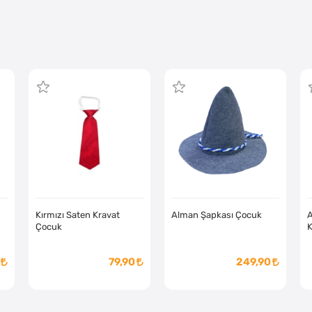
Kırmızı Saten Kravat
Alman Şapkası Çocuk
A
Çocuk
K
79,90
249,90