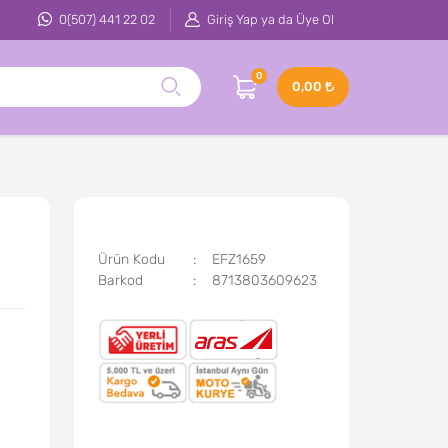
0(507) 441 22 02
Giriş Yap ya da Üye Ol
0
0,00
Ürün Kodu
EFZ1659
Barkod
8713803609623