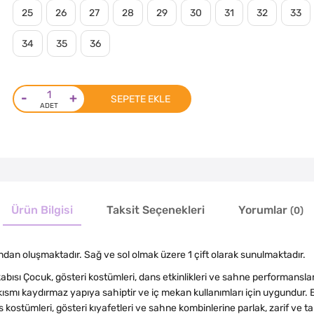
25
26
27
28
29
30
31
32
33
34
35
36
-
+
SEPETE EKLE
Ürün Bilgisi
Taksit Seçenekleri
Yorumlar
(0)
dan oluşmaktadır. Sağ ve sol olmak üzere 1 çift olarak sunulmaktadır.
ısı Çocuk, gösteri kostümleri, dans etkinlikleri ve sahne performansla
kısmı kaydırmaz yapıya sahiptir ve iç mekan kullanımları için uygundur. B
stümleri, gösteri kıyafetleri ve sahne kombinlerine parlak, zarif ve t