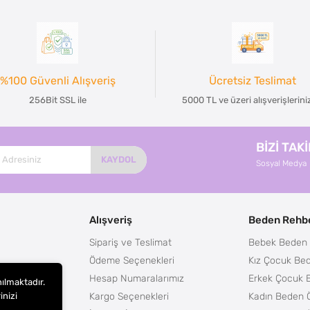
%100 Güvenli Alışveriş
Ücretsiz Teslimat
256Bit SSL ile
5000 TL ve üzeri alışverişlerin
BİZİ TAK
KAYDOL
Sosyal Medya
Alışveriş
Beden Rehbe
Sipariş ve Teslimat
Bebek Beden 
Ödeme Seçenekleri
Kız Çocuk Bed
Hesap Numaralarımız
Erkek Çocuk 
nılmaktadır.
Kargo Seçenekleri
Kadın Beden Ö
inizi