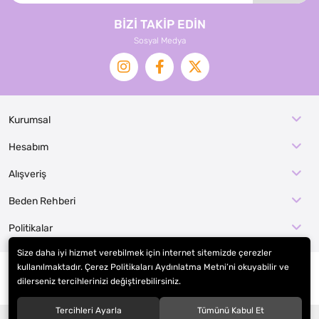
BİZİ TAKİP EDİN
Sosyal Medya
Kurumsal
Hesabım
Alışveriş
Beden Rehberi
Politikalar
Size daha iyi hizmet verebilmek için internet sitemizde çerezler
kullanılmaktadır. Çerez Politikaları Aydınlatma Metni’ni okuyabilir ve
dilerseniz tercihlerinizi değiştirebilirsiniz.
© 2026
EFE KOSTÜM İMALAT / KOSTÜMCE
. Tüm hakları saklıdır.
Tercihleri Ayarla
Tümünü Kabul Et
®
Hipotenüs
Yeni Nesil E-Ticaret Sistemleri ile Hazırlanmıştır.