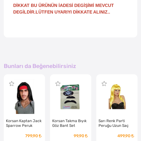
DİKKAT BU ÜRÜNÜN İADESİ DEGİŞİMİ MEVCUT
DEGİLDİR.LÜTFEN UYARIYI DİKKATE ALINIZ..
Bunları da Beğenebilirsiniz
Korsan Kaptan Jack
Korsan Takma Bıyık
Sarı Renk Parti
Sparrow Peruk
Göz Bant Set
Peruğu Uzun Saç
799,90
99,90
499,90