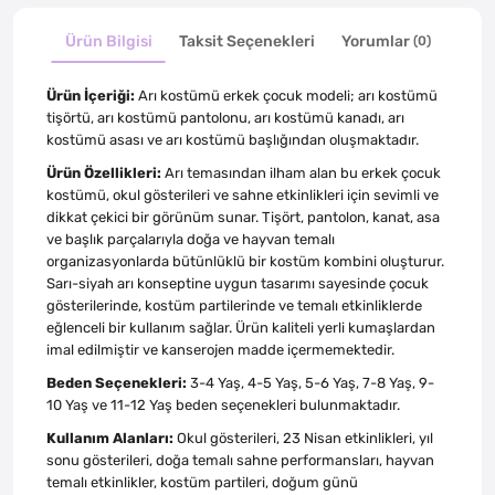
Ürün Bilgisi
Taksit Seçenekleri
Yorumlar
(0)
Ürün İçeriği:
Arı kostümü erkek çocuk modeli; arı kostümü
tişörtü, arı kostümü pantolonu, arı kostümü kanadı, arı
kostümü asası ve arı kostümü başlığından oluşmaktadır.
Ürün Özellikleri:
Arı temasından ilham alan bu erkek çocuk
kostümü, okul gösterileri ve sahne etkinlikleri için sevimli ve
dikkat çekici bir görünüm sunar. Tişört, pantolon, kanat, asa
ve başlık parçalarıyla doğa ve hayvan temalı
organizasyonlarda bütünlüklü bir kostüm kombini oluşturur.
Sarı-siyah arı konseptine uygun tasarımı sayesinde çocuk
gösterilerinde, kostüm partilerinde ve temalı etkinliklerde
eğlenceli bir kullanım sağlar. Ürün kaliteli yerli kumaşlardan
imal edilmiştir ve kanserojen madde içermemektedir.
Beden Seçenekleri:
3-4 Yaş, 4-5 Yaş, 5-6 Yaş, 7-8 Yaş, 9-
10 Yaş ve 11-12 Yaş beden seçenekleri bulunmaktadır.
Kullanım Alanları:
Okul gösterileri, 23 Nisan etkinlikleri, yıl
sonu gösterileri, doğa temalı sahne performansları, hayvan
temalı etkinlikler, kostüm partileri, doğum günü