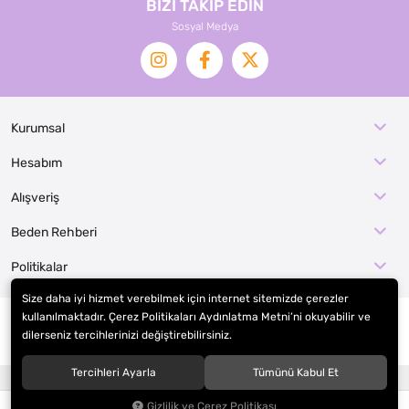
BİZİ TAKİP EDİN
Sosyal Medya
Kurumsal
Hesabım
Alışveriş
Beden Rehberi
Politikalar
Size daha iyi hizmet verebilmek için internet sitemizde çerezler
kullanılmaktadır. Çerez Politikaları Aydınlatma Metni’ni okuyabilir ve
dilerseniz tercihlerinizi değiştirebilirsiniz.
© 2026
EFE KOSTÜM İMALAT / KOSTÜMCE
. Tüm hakları saklıdır.
Tercihleri Ayarla
Tümünü Kabul Et
®
Hipotenüs
Yeni Nesil E-Ticaret Sistemleri ile Hazırlanmıştır.
Gizlilik ve Çerez Politikası
0