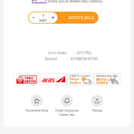
Erkek Çocuk Beden Ölçü Tablosu
-
+
SEPETE EKLE
Ürün Kodu
EFZ1752
Barkod
8713803610735
Favorilere Ekle
Fiyatı Düşünce
Paylaş
Haber Ver