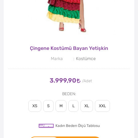
Çingene Kostümü Bayan Yetişkin
Marka
Kostümce
3.999,90
BEDEN
XS
S
M
L
XL
XXL
Kadın Beden Ölçü Tablosu