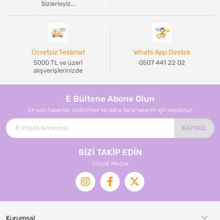
Sizlerleyiz...
Ücretsiz Teslimat
Whats App Destek
5000 TL ve üzeri
0507 441 22 02
alışverişlerinizde
E Bültene Abone Olun
En son haberler, bildirimler ve daha fazla tasarım için kaydolun
KAYDOL
BİZİ TAKİP EDİN
Sosyal Medya
Kurumsal