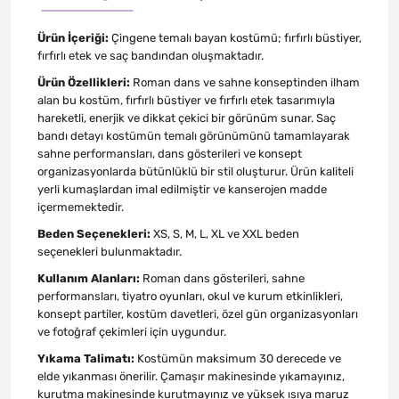
Ürün İçeriği:
Çingene temalı bayan kostümü; fırfırlı büstiyer,
fırfırlı etek ve saç bandından oluşmaktadır.
Ürün Özellikleri:
Roman dans ve sahne konseptinden ilham
alan bu kostüm, fırfırlı büstiyer ve fırfırlı etek tasarımıyla
hareketli, enerjik ve dikkat çekici bir görünüm sunar. Saç
bandı detayı kostümün temalı görünümünü tamamlayarak
sahne performansları, dans gösterileri ve konsept
organizasyonlarda bütünlüklü bir stil oluşturur. Ürün kaliteli
yerli kumaşlardan imal edilmiştir ve kanserojen madde
içermemektedir.
Beden Seçenekleri:
XS, S, M, L, XL ve XXL beden
seçenekleri bulunmaktadır.
Kullanım Alanları:
Roman dans gösterileri, sahne
performansları, tiyatro oyunları, okul ve kurum etkinlikleri,
konsept partiler, kostüm davetleri, özel gün organizasyonları
ve fotoğraf çekimleri için uygundur.
Yıkama Talimatı:
Kostümün maksimum 30 derecede ve
elde yıkanması önerilir. Çamaşır makinesinde yıkamayınız,
kurutma makinesinde kurutmayınız ve yüksek ısıya maruz