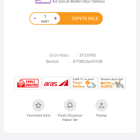
Kız Çocuk Beden Ölçü Tablosu
-
+
SEPETE EKLE
Ürün Kodu
EFZ6955
Barkod
8713803649438
Favorilere Ekle
Fiyatı Düşünce
Paylaş
Haber Ver