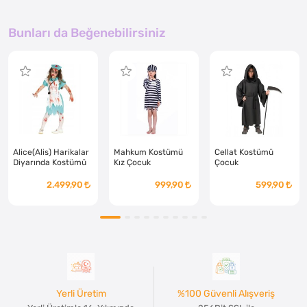
Bunları da Beğenebilirsiniz
Alice(Alis) Harikalar
Mahkum Kostümü
Cellat Kostümü
Diyarında Kostümü
Kız Çocuk
Çocuk
Çocuk Kanlı
2.499,90
999,90
599,90
Yerli Üretim
%100 Güvenli Alışveriş