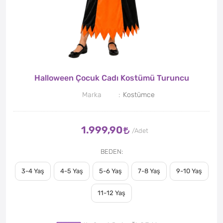
Halloween Çocuk Cadı Kostümü Turuncu
Marka
Kostümce
1.999,90
BEDEN
3-4 Yaş
4-5 Yaş
5-6 Yaş
7-8 Yaş
9-10 Yaş
11-12 Yaş