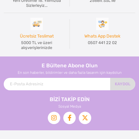
Yerli Üretimle 16. Yılımızda
256Bit SSL ile
Sizlerleyiz...
Ücretsiz Teslimat
Whats App Destek
5000 TL ve üzeri
0507 441 22 02
alışverişlerinizde
E Bültene Abone Olun
En son haberler, bildirimler ve daha fazla tasarım için kaydolun
KAYDOL
BİZİ TAKİP EDİN
Sosyal Medya