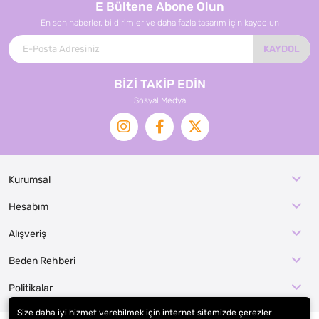
E Bültene Abone Olun
En son haberler, bildirimler ve daha fazla tasarım için kaydolun
KAYDOL
BİZİ TAKİP EDİN
Sosyal Medya
Kurumsal
Hesabım
Alışveriş
Beden Rehberi
Politikalar
Size daha iyi hizmet verebilmek için internet sitemizde çerezler