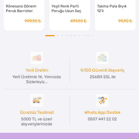
Rönesans Dönem
Yeşil Renk Parti
Takma Pala Bıyık
Peruk Barrister
Peruğu Uzun Saç
12'li
Peruğu Yargıç Peruk
999,90
499,90
99,90
Yerli Üretim
%100 Güvenli Alışveriş
Yerli Üretimle 16. Yılımızda
256Bit SSL ile
Sizlerleyiz...
Ücretsiz Teslimat
Whats App Destek
5000 TL ve üzeri
0507 441 22 02
alışverişlerinizde