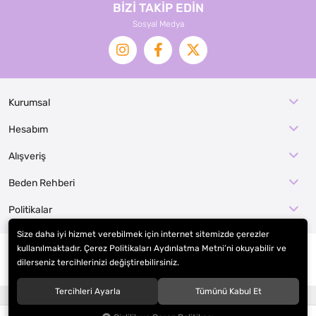
BİZİ TAKİP EDİN
Sosyal Medya
Kurumsal
Hesabım
Alışveriş
Beden Rehberi
Politikalar
Size daha iyi hizmet verebilmek için internet sitemizde çerezler
kullanılmaktadır. Çerez Politikaları Aydınlatma Metni’ni okuyabilir ve
dilerseniz tercihlerinizi değiştirebilirsiniz.
© 2026
EFE KOSTÜM İMALAT / KOSTÜMCE
. Tüm hakları saklıdır.
Tercihleri Ayarla
Tümünü Kabul Et
®
Hipotenüs
Yeni Nesil E-Ticaret Sistemleri ile Hazırlanmıştır.