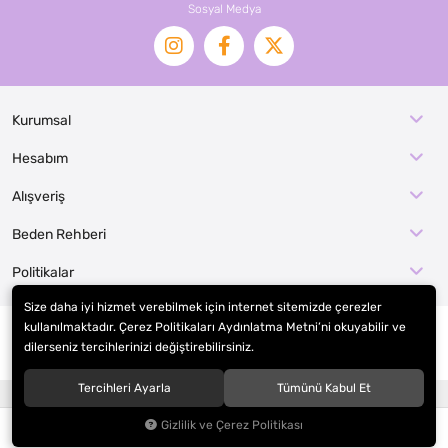
Sosyal Medya
Kurumsal
Hesabım
Alışveriş
Beden Rehberi
Politikalar
Size daha iyi hizmet verebilmek için internet sitemizde çerezler
kullanılmaktadır. Çerez Politikaları Aydınlatma Metni’ni okuyabilir ve
dilerseniz tercihlerinizi değiştirebilirsiniz.
© 2026
EFE KOSTÜM İMALAT / KOSTÜMCE
. Tüm hakları saklıdır.
Tercihleri Ayarla
Tümünü Kabul Et
®
Hipotenüs
Yeni Nesil E-Ticaret Sistemleri ile Hazırlanmıştır.
Gizlilik ve Çerez Politikası
0