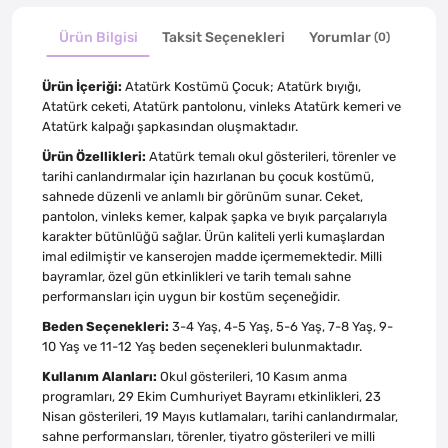
Ürün Bilgisi
Taksit Seçenekleri
Yorumlar
(0)
Ürün İçeriği:
Atatürk Kostümü Çocuk; Atatürk bıyığı,
Atatürk ceketi, Atatürk pantolonu, vinleks Atatürk kemeri ve
Atatürk kalpağı şapkasından oluşmaktadır.
Ürün Özellikleri:
Atatürk temalı okul gösterileri, törenler ve
tarihi canlandırmalar için hazırlanan bu çocuk kostümü,
sahnede düzenli ve anlamlı bir görünüm sunar. Ceket,
pantolon, vinleks kemer, kalpak şapka ve bıyık parçalarıyla
karakter bütünlüğü sağlar. Ürün kaliteli yerli kumaşlardan
imal edilmiştir ve kanserojen madde içermemektedir. Milli
bayramlar, özel gün etkinlikleri ve tarih temalı sahne
performansları için uygun bir kostüm seçeneğidir.
Beden Seçenekleri:
3-4 Yaş, 4-5 Yaş, 5-6 Yaş, 7-8 Yaş, 9-
10 Yaş ve 11-12 Yaş beden seçenekleri bulunmaktadır.
Kullanım Alanları:
Okul gösterileri, 10 Kasım anma
programları, 29 Ekim Cumhuriyet Bayramı etkinlikleri, 23
Nisan gösterileri, 19 Mayıs kutlamaları, tarihi canlandırmalar,
sahne performansları, törenler, tiyatro gösterileri ve milli