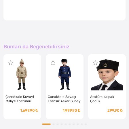
Bunları da Beğenebilirsiniz
Çanakkale Kuvayi
Çanakkale Savaşı
Atatürk Kalpak
Milliye Kostümü
Fransız Asker Subay
Çocuk
Çocuk
Kostümü Çocuk
1.699,90
1.999,90
299,90