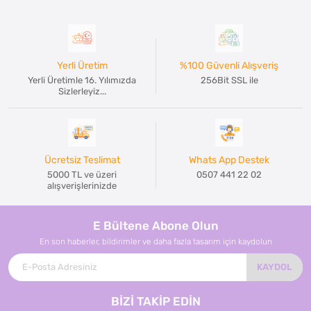
Yerli Üretim
%100 Güvenli Alışveriş
Yerli Üretimle 16. Yılımızda
256Bit SSL ile
Sizlerleyiz...
Ücretsiz Teslimat
Whats App Destek
5000 TL ve üzeri
0507 441 22 02
alışverişlerinizde
E Bültene Abone Olun
En son haberler, bildirimler ve daha fazla tasarım için kaydolun
KAYDOL
BİZİ TAKİP EDİN