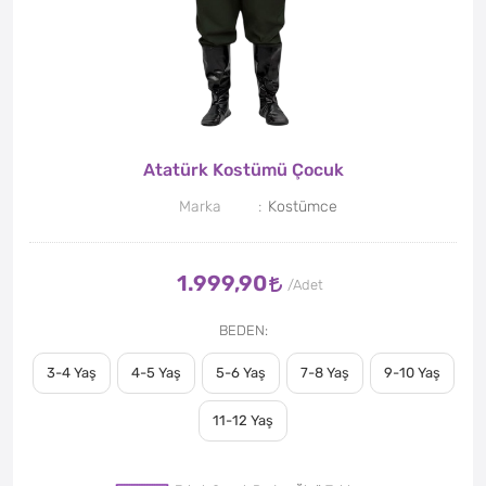
Atatürk Kostümü Çocuk
Marka
Kostümce
1.999,90
BEDEN
3-4 Yaş
4-5 Yaş
5-6 Yaş
7-8 Yaş
9-10 Yaş
11-12 Yaş