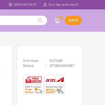
0(507) 441 22 02
Giriş Yap ya da Üye Ol
0
0,00
Ürün Kodu
EFZ1658
Barkod
8713803609487