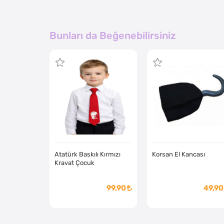
Bunları da Beğenebilirsiniz
Atatürk Baskılı Kırmızı
Korsan El Kancası
Kravat Çocuk
99,90
49,90