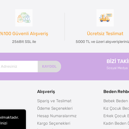
%100 Güvenli Alışveriş
Ücretsiz Teslimat
256Bit SSL ile
5000 TL ve üzeri alışverişlerin
BİZİ TAK
KAYDOL
Sosyal Medya
Alışveriş
Beden Rehbe
Sipariş ve Teslimat
Bebek Beden 
Ödeme Seçenekleri
Kız Çocuk Bed
Hesap Numaralarımız
Erkek Çocuk 
nılmaktadır.
Kargo Seçenekleri
Kadın Beden Ö
inizi