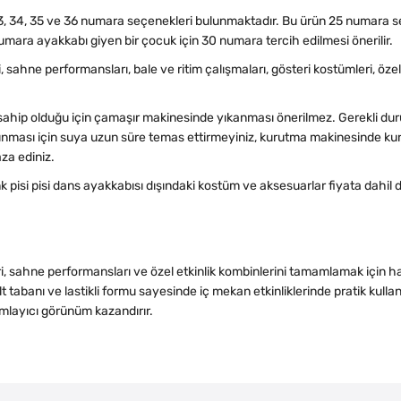
, 33, 34, 35 ve 36 numara seçenekleri bulunmaktadır. Bu ürün 25 numara s
ara ayakkabı giyen bir çocuk için 30 numara tercih edilmesi önerilir.
i, sahne performansları, bale ve ritim çalışmaları, gösteri kostümleri, özel 
ahip olduğu için çamaşır makinesinde yıkanması önerilmez. Gerekli du
orunması için suya uzun süre temas ettirmeyiniz, kurutma makinesinde k
za ediniz.
enk pisi pisi dans ayakkabısı dışındaki kostüm ve aksesuarlar fiyata dahil 
eri, sahne performansları ve özel etkinlik kombinlerini tamamlamak için 
 tabanı ve lastikli formu sayesinde iç mekan etkinliklerinde pratik kulla
amlayıcı görünüm kazandırır.