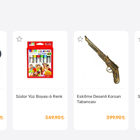
Südor Yüz Boyası 6 Renk
Eskitme Desenli Korsan
S
Tabancası
349,90
399,90