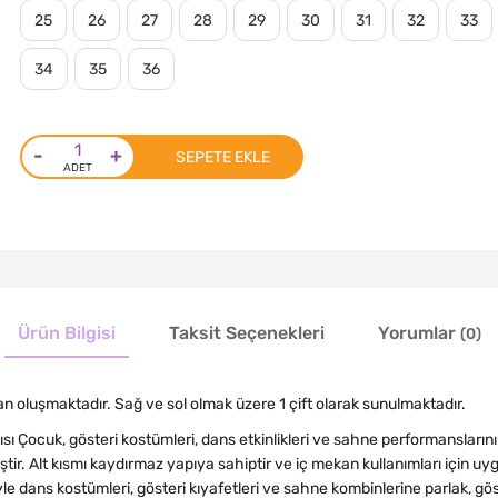
25
26
27
28
29
30
31
32
33
34
35
36
-
+
SEPETE EKLE
Ürün Bilgisi
Taksit Seçenekleri
Yorumlar
(0)
dan oluşmaktadır. Sağ ve sol olmak üzere 1 çift olarak sunulmaktadır.
sı Çocuk, gösteri kostümleri, dans etkinlikleri ve sahne performansların
ir. Alt kısmı kaydırmaz yapıya sahiptir ve iç mekan kullanımları için uyg
e dans kostümleri, gösteri kıyafetleri ve sahne kombinlerine parlak, gös